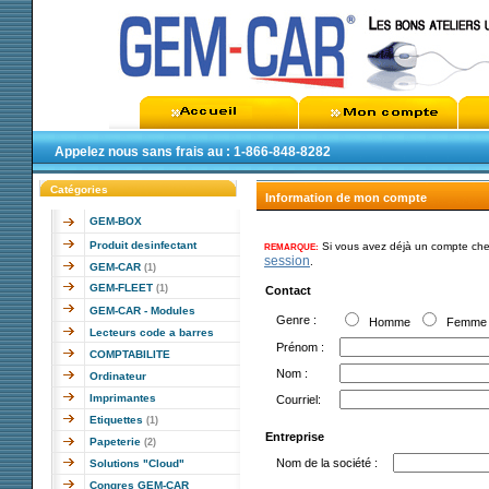
Appelez nous sans frais au : 1-866-848-8282
Catégories
Information de mon compte
GEM-BOX
Produit desinfectant
Si vous avez déjà un compte chez
REMARQUE:
session
.
GEM-CAR
(1)
GEM-FLEET
(1)
Contact
GEM-CAR - Modules
Genre :
Homme
Femm
Lecteurs code a barres
Prénom :
COMPTABILITE
Nom :
Ordinateur
Imprimantes
Courriel:
Etiquettes
(1)
Entreprise
Papeterie
(2)
Nom de la société :
Solutions "Cloud"
Congres GEM-CAR