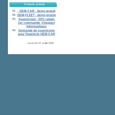
Produits vedette
01.
- GEM-CAR - demo gratuit
02.
GEM-FLEET - demo gratuit
03.
Soumission - 50% rabais
1er commande -Cheques
Informatiques
04.
Demande de soumission
pour Papeterie GEM-CAR
vendredi 07 ao�t 2026