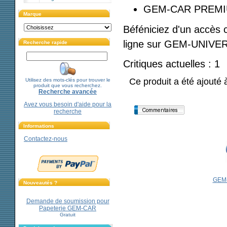
GEM-CAR PREM
Marque
Béféniciez d'un accès 
ligne sur GEM-UNIVE
Recherche rapide
Critiques actuelles : 1
Ce produit a été ajouté 
Utilisez des mots-clés pour trouver le
produit que vous recherchez.
Recherche avancée
Avez vous besoin d'aide pour la
recherche
Les clients qui ont acheté ce produit ont 
Informations
Les clients qui ont acheté ce produit ont 
Contactez-nous
GEM-
Nouveautés ?
Demande de soumission pour
Papeterie GEM-CAR
Gratuit