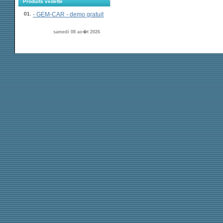
Produits vedette
01.
- GEM-CAR - demo gratuit
samedi 08 ao�t 2026