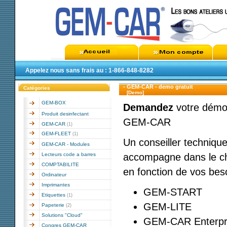
Appelez nous sans frais au : 1-866-848-8282
- GEM-CAR - demo gratuit
Catégories
[Demo]
GEM-BOX
Demandez
votre démo
Produit desinfectant
GEM-CAR
GEM-CAR
(1)
GEM-FLEET
(1)
Un conseiller techniqu
GEM-CAR - Modules
Lecteurs code a barres
accompagne dans le ch
COMPTABILITE
en fonction de vos bes
Ordinateur
Imprimantes
GEM-START
Etiquettes
(1)
GEM-LITE
Papeterie
(2)
Solutions "Cloud"
GEM-CAR Enterpr
Congres GEM-CAR