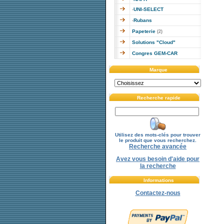
UNI-SELECT
-
Rubans
-
Papeterie
(2)
Solutions "Cloud"
Congres GEM-CAR
Marque
Recherche rapide
Utilisez des mots-clés pour trouver
le produit que vous recherchez.
Recherche avancée
Avez vous besoin d'aide pour
la recherche
Informations
Contactez-nous