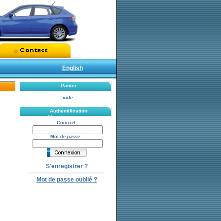
English
Panier
vide
Authentification
Mot de passe :
Courriel:
Mot de passe :
S'enregistrer ?
Mot de passe oublié ?