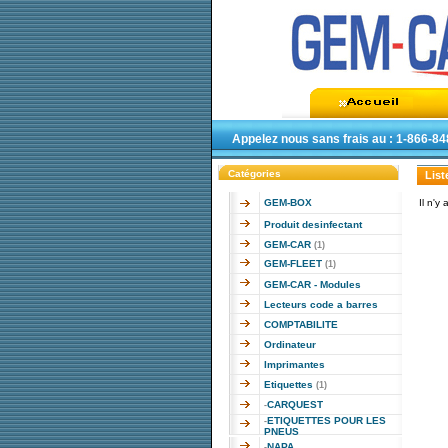
Appelez nous sans frais au : 1-866-8
Catégories
List
GEM-BOX
Il n'y
Produit desinfectant
GEM-CAR
(1)
GEM-FLEET
(1)
GEM-CAR - Modules
Lecteurs code a barres
COMPTABILITE
Ordinateur
Imprimantes
Etiquettes
(1)
CARQUEST
-
ETIQUETTES POUR LES
-
PNEUS
NAPA
-