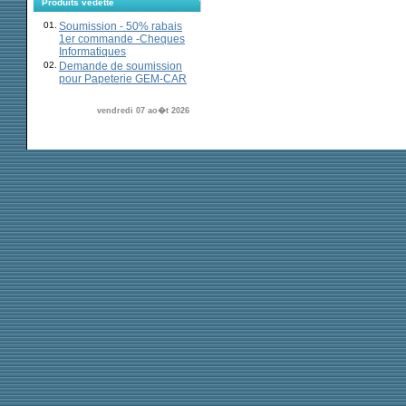
Produits vedette
01.
Soumission - 50% rabais
1er commande -Cheques
Informatiques
02.
Demande de soumission
pour Papeterie GEM-CAR
vendredi 07 ao�t 2026