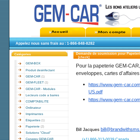
Appelez nous sans frais au : 1-866-848-8282
Demande de soumission pour Papete
Catégories
[check]
GEM-BOX
Pour la papeterie GEM-CAR, 
Produit desinfectant
enveloppes, cartes d’affaires 
GEM-CAR
(1)
GEM-FLEET
(1)
https://www.gem-car.co
GEM-CAR - Modules
US.pdf
Lecteurs code a barres
https://www.gem-car.co
COMPTABILITE
Ordinateur
Imprimantes
Etiquettes
(1)
Papeterie
(2)
bill@brandwithsm
Bill Jacques
Solutions "Cloud"
Congres GEM-CAR
(+1) 866-313-0039 Canada