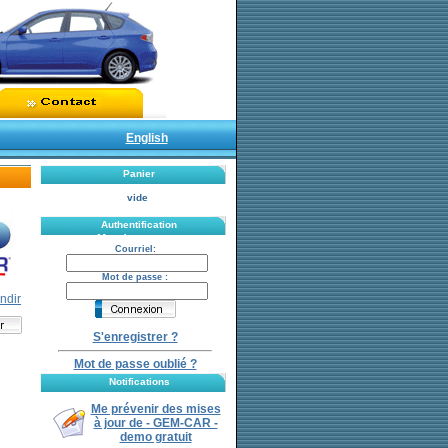
English
Panier
vide
Authentification
Mot de passe :
Courriel:
Mot de passe :
ndir
S'enregistrer ?
Mot de passe oublié ?
Notifications
Me prévenir des mises
à jour de
- GEM-CAR -
demo gratuit