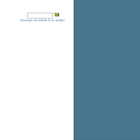
Faire conna�tre
Envoyer cet article à un ami(e).