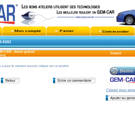
48-8282
M-CAR - demo gratuit
Gratuit
emo]
n'y a pour le moment aucune critique sur ce produit.
Cliquer pour agra