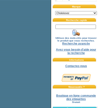
Marque
Recherche rapide
Utilisez des mots-clés pour trouver
le produit que vous recherchez.
Recherche avancée
Avez vous besoin d'aide pour
la recherche
Informations
Contactez-nous
Nouveautés ?
Boutique en ligne commande
des etiquettes
Gratuit