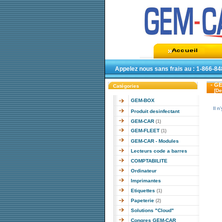
Appelez nous sans frais au : 1-866-8
- GE
Catégories
[D
GEM-BOX
Il 
Produit desinfectant
GEM-CAR
(1)
GEM-FLEET
(1)
GEM-CAR - Modules
Lecteurs code a barres
COMPTABILITE
Ordinateur
Imprimantes
Etiquettes
(1)
Papeterie
(2)
Solutions "Cloud"
Congres GEM-CAR